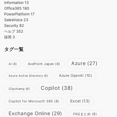
Information
13
Office365
180
PowerPlatform
17
SalesVoice
23
Security
82
ヘルプ
352
採用
3
タグ一覧
Azure
(27)
AvePoint Japan
(8)
AI
(6)
Azure OpenAI
(10)
Azure Active Directory
(6)
Copilot
(38)
Clipchamp
(6)
Excel
(13)
Copilot for Microsoft 365
(8)
Exchange Online
(29)
FAQまとめ
(8)