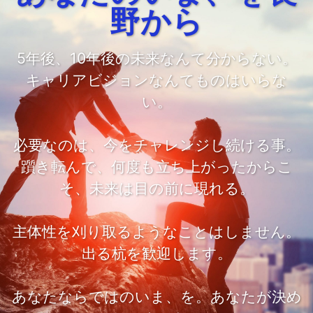
野から
5年後、10年後の未来なんて分からない。
キャリアビジョンなんてものはいらな
い。
必要なのは、今をチャレンジし続ける事。
躓き転んで、何度も立ち上がったからこ
そ、未来は目の前に現れる。
主体性を刈り取るようなことはしません。
出る杭を歓迎します。
あなたならではのいま、を。あなたが決め