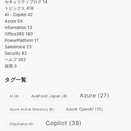
セキュリティブログ
14
トピックス
418
AI・Copilot
42
Azure
54
Information
13
Office365
180
PowerPlatform
17
SalesVoice
23
Security
82
ヘルプ
352
採用
3
タグ一覧
Azure
(27)
AvePoint Japan
(8)
AI
(6)
Azure OpenAI
(10)
Azure Active Directory
(6)
Copilot
(38)
Clipchamp
(6)