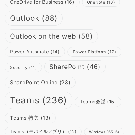
OneDrive for Business
(16)
OneNote
(10)
Outlook
(88)
Outlook on the web
(58)
Power Automate
(14)
Power Platform
(12)
SharePoint
(46)
Security
(11)
SharePoint Online
(23)
Teams
(236)
Teams会議
(15)
Teams 特集
(18)
Teams（モバイルアプリ）
(12)
Windows 365
(6)