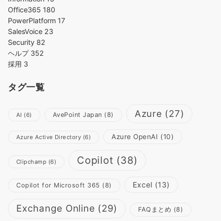
Office365
180
PowerPlatform
17
SalesVoice
23
Security
82
ヘルプ
352
採用
3
タグ一覧
Azure
(27)
AvePoint Japan
(8)
AI
(6)
Azure OpenAI
(10)
Azure Active Directory
(6)
Copilot
(38)
Clipchamp
(6)
Excel
(13)
Copilot for Microsoft 365
(8)
Exchange Online
(29)
FAQまとめ
(8)