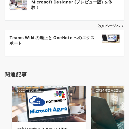
Microsoft Designer (プレビュー版) を体
稿
験！
ナ
ビ
ゲ
次のページへ
ー
Teams Wiki の廃止と OneNote へのエクス
シ
ポート
ョ
ン
関連記事
2022年2月10日
2024年2月22日