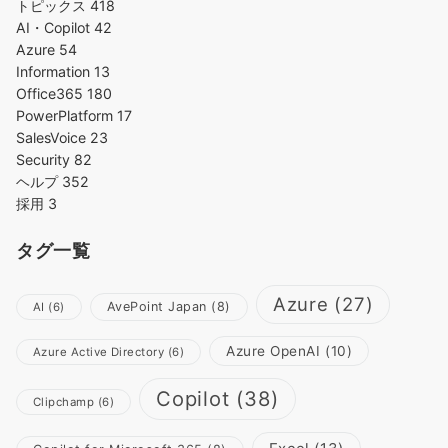
トピックス
418
AI・Copilot
42
Azure
54
Information
13
Office365
180
PowerPlatform
17
SalesVoice
23
Security
82
ヘルプ
352
採用
3
タグ一覧
Azure
(27)
AvePoint Japan
(8)
AI
(6)
Azure OpenAI
(10)
Azure Active Directory
(6)
Copilot
(38)
Clipchamp
(6)