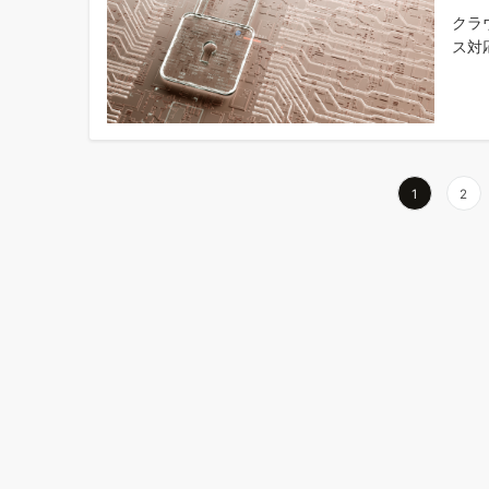
クラ
ス対
投
1
2
稿
の
ペ
ー
ジ
送
り