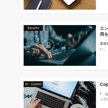
エ
Security
用
業務
い」
Co
AI・Copilot
1．
ってい