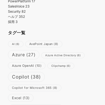
PowerPlatform
17
SalesVoice
23
Security
82
ヘルプ
352
採用
3
タグ一覧
AvePoint Japan
(8)
AI
(6)
Azure
(27)
Azure Active Directory
(6)
Azure OpenAI
(10)
Clipchamp
(6)
Copilot
(38)
Copilot for Microsoft 365
(8)
Excel
(13)