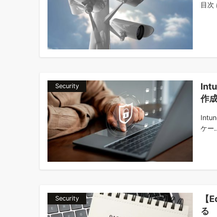
目次 
In
Security
作
Int
ケー..
【E
Security
る