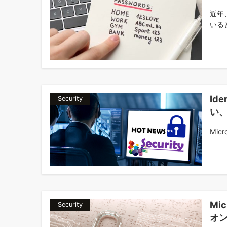
近年
いると
Id
Security
い
Mic
Mic
Security
オ