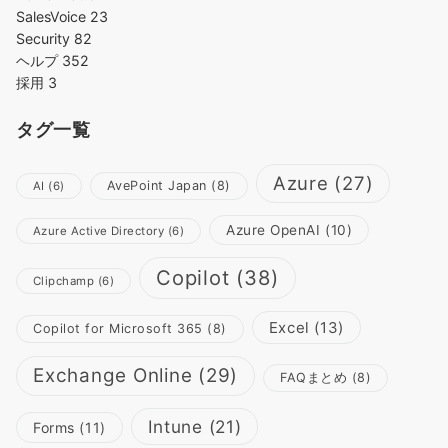
SalesVoice
23
Security
82
ヘルプ
352
採用
3
タグ一覧
Azure
(27)
AvePoint Japan
(8)
AI
(6)
Azure OpenAI
(10)
Azure Active Directory
(6)
Copilot
(38)
Clipchamp
(6)
Excel
(13)
Copilot for Microsoft 365
(8)
Exchange Online
(29)
FAQまとめ
(8)
Intune
(21)
Forms
(11)