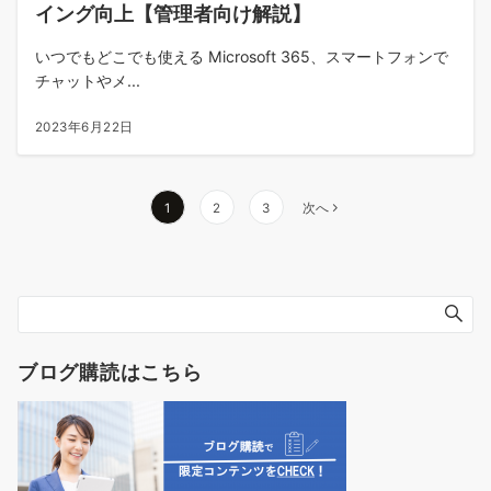
イング向上【管理者向け解説】
いつでもどこでも使える Microsoft 365、スマートフォンで
チャットやメ...
2023年6月22日
投
1
2
3
次へ
稿
の
ペ
ー
ジ
送
ブログ購読はこちら
り