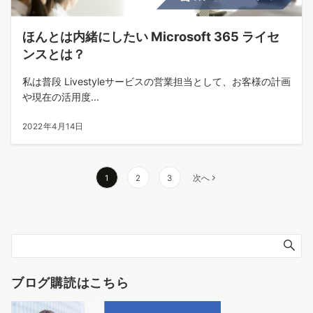
ほんとは内緒にしたい Microsoft 365 ライセ
ンスとは？
私は普段 Livestyleサービスの営業担当として、お客様の計画
や現在の活用度...
2022年4月14日
投
1
2
3
次へ
稿
の
ペ
ー
ジ
送
ブログ購読はこちら
り