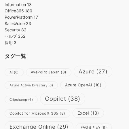
Information
13
Office365
180
PowerPlatform
17
SalesVoice
23
Security
82
ヘルプ
352
採用
3
タグ一覧
Azure
(27)
AvePoint Japan
(8)
AI
(6)
Azure OpenAI
(10)
Azure Active Directory
(6)
Copilot
(38)
Clipchamp
(6)
Excel
(13)
Copilot for Microsoft 365
(8)
Exchange Online
(29)
FAQまとめ
(8)