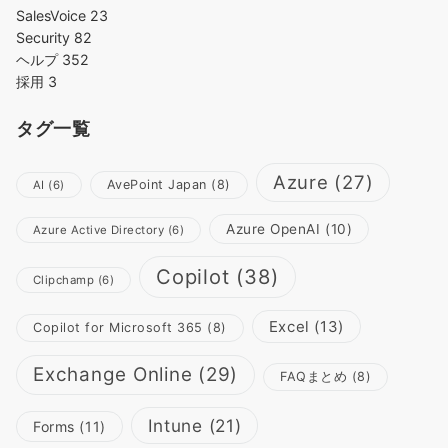
SalesVoice
23
Security
82
ヘルプ
352
採用
3
タグ一覧
Azure
(27)
AvePoint Japan
(8)
AI
(6)
Azure OpenAI
(10)
Azure Active Directory
(6)
Copilot
(38)
Clipchamp
(6)
Excel
(13)
Copilot for Microsoft 365
(8)
Exchange Online
(29)
FAQまとめ
(8)
Intune
(21)
Forms
(11)