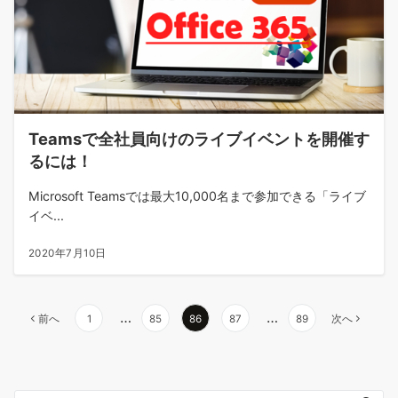
Teamsで全社員向けのライブイベントを開催す
るには！
Microsoft Teamsでは最大10,000名まで参加できる「ライブ
イベ...
2020年7月10日
投
…
…
前へ
1
85
86
87
89
次へ
稿
の
ペ