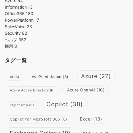
Azure
54
Information
13
Office365
180
PowerPlatform
17
SalesVoice
23
Security
82
ヘルプ
352
採用
3
タグ一覧
Azure
(27)
AvePoint Japan
(8)
AI
(6)
Azure OpenAI
(10)
Azure Active Directory
(6)
Copilot
(38)
Clipchamp
(6)
Excel
(13)
Copilot for Microsoft 365
(8)