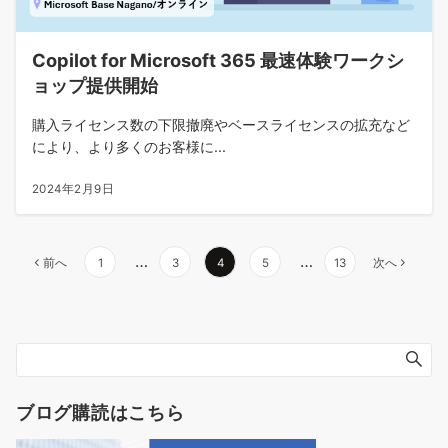
Copilot for Microsoft 365 最速体験ワークシ
ョップ提供開始
購入ライセンス数の下限撤廃やベースライセンスの拡充など
により、より多くのお客様に...
2024年2月9日
投
…
…
前へ
1
3
4
5
13
次へ
稿
の
ペ
ー
ジ
送
ブログ購読はこちら
り