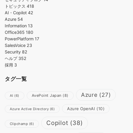
トピックス
418
AI・Copilot
42
Azure
54
Information
13
Office365
180
PowerPlatform
17
SalesVoice
23
Security
82
ヘルプ
352
採用
3
タグ一覧
Azure
(27)
AvePoint Japan
(8)
AI
(6)
Azure OpenAI
(10)
Azure Active Directory
(6)
Copilot
(38)
Clipchamp
(6)