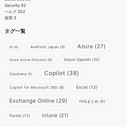
Security
82
ヘルプ
352
採用
3
タグ一覧
Azure
(27)
AvePoint Japan
(8)
AI
(6)
Azure OpenAI
(10)
Azure Active Directory
(6)
Copilot
(38)
Clipchamp
(6)
Excel
(13)
Copilot for Microsoft 365
(8)
Exchange Online
(29)
FAQまとめ
(8)
Intune
(21)
Forms
(11)