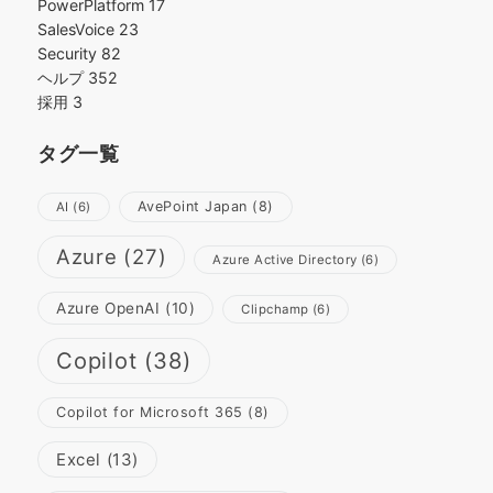
PowerPlatform
17
SalesVoice
23
Security
82
ヘルプ
352
採用
3
タグ一覧
AvePoint Japan
(8)
AI
(6)
Azure
(27)
Azure Active Directory
(6)
Azure OpenAI
(10)
Clipchamp
(6)
Copilot
(38)
Copilot for Microsoft 365
(8)
Excel
(13)