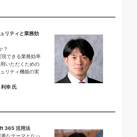
でセキュリティと業務効
か？
” で実現できる業務効率
をご利用いただくための
キュリティ機能の実
利幸 氏
ft 365 活用法
重要なテーマとなっ