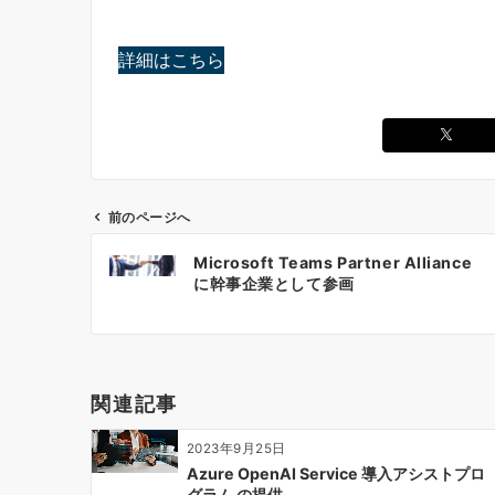
詳細はこちら
前のページへ
投
Microsoft Teams Partner Alliance
稿
に幹事企業として参画
ナ
ビ
ゲ
ー
関連記事
シ
ョ
2023年9月25日
ン
Azure OpenAI Service 導入アシストプロ
グラム の提供…