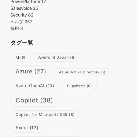
PowerPlatform
17
SalesVoice
23
Security
82
ヘルプ
352
採用
3
タグ一覧
AvePoint Japan
(8)
AI
(6)
Azure
(27)
Azure Active Directory
(6)
Azure OpenAI
(10)
Clipchamp
(6)
Copilot
(38)
Copilot for Microsoft 365
(8)
Excel
(13)