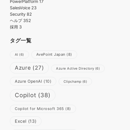
PowerPlatform
17
SalesVoice
23
Security
82
ヘルプ
352
採用
3
タグ一覧
AvePoint Japan
(8)
AI
(6)
Azure
(27)
Azure Active Directory
(6)
Azure OpenAI
(10)
Clipchamp
(6)
Copilot
(38)
Copilot for Microsoft 365
(8)
Excel
(13)