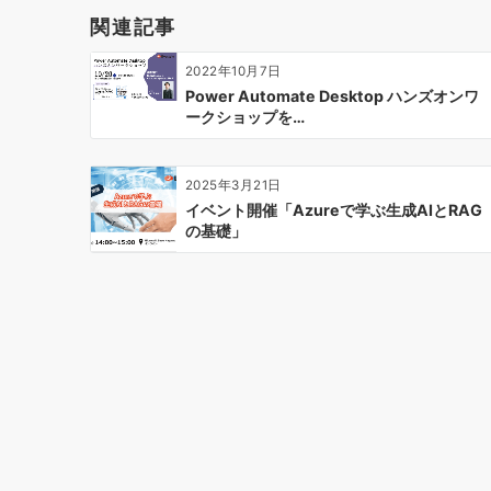
ー
関連記事
シ
ョ
2022年10月7日
ン
Power Automate Desktop ハンズオンワ
ークショップを…
2025年3月21日
イベント開催「Azureで学ぶ生成AIとRAG
の基礎」