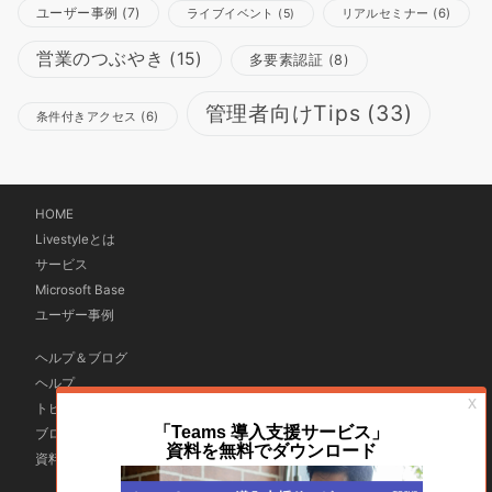
ユーザー事例
(7)
リアルセミナー
(6)
ライブイベント
(5)
営業のつぶやき
(15)
多要素認証
(8)
管理者向けTips
(33)
条件付きアクセス
(6)
HOME
Livestyleとは
サービス
Microsoft Base
ユーザー事例
ヘルプ＆ブログ
ヘルプ
トピックス
ブログ購読
資料ダウンロード