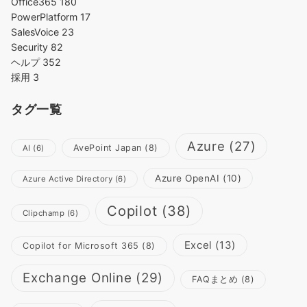
Office365
180
PowerPlatform
17
SalesVoice
23
Security
82
ヘルプ
352
採用
3
タグ一覧
Azure
(27)
AvePoint Japan
(8)
AI
(6)
Azure OpenAI
(10)
Azure Active Directory
(6)
Copilot
(38)
Clipchamp
(6)
Excel
(13)
Copilot for Microsoft 365
(8)
Exchange Online
(29)
FAQまとめ
(8)