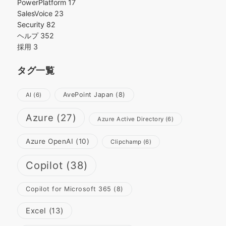
PowerPlatform
17
SalesVoice
23
Security
82
ヘルプ
352
採用
3
タグ一覧
AvePoint Japan
(8)
AI
(6)
Azure
(27)
Azure Active Directory
(6)
Azure OpenAI
(10)
Clipchamp
(6)
Copilot
(38)
Copilot for Microsoft 365
(8)
Excel
(13)