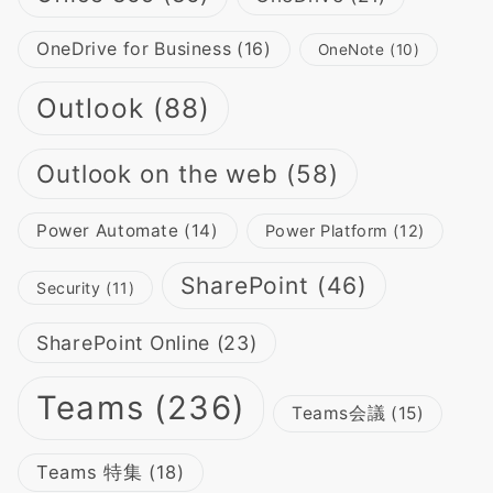
OneDrive for Business
(16)
OneNote
(10)
Outlook
(88)
Outlook on the web
(58)
Power Automate
(14)
Power Platform
(12)
SharePoint
(46)
Security
(11)
SharePoint Online
(23)
Teams
(236)
Teams会議
(15)
Teams 特集
(18)