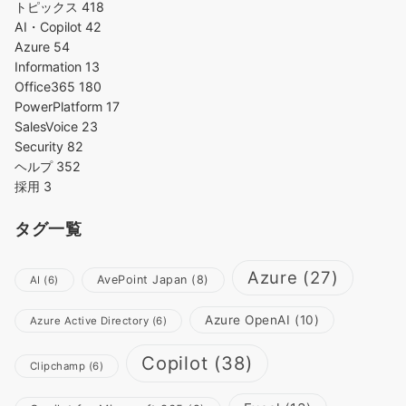
トピックス
418
AI・Copilot
42
Azure
54
Information
13
Office365
180
PowerPlatform
17
SalesVoice
23
Security
82
ヘルプ
352
採用
3
タグ一覧
Azure
(27)
AvePoint Japan
(8)
AI
(6)
Azure OpenAI
(10)
Azure Active Directory
(6)
Copilot
(38)
Clipchamp
(6)