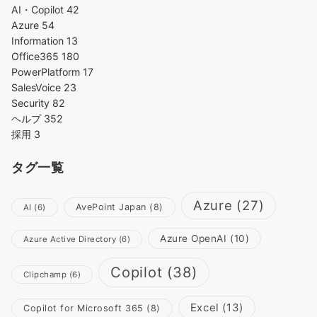
AI・Copilot
42
Azure
54
Information
13
Office365
180
PowerPlatform
17
SalesVoice
23
Security
82
ヘルプ
352
採用
3
タグ一覧
Azure
(27)
AvePoint Japan
(8)
AI
(6)
Azure OpenAI
(10)
Azure Active Directory
(6)
Copilot
(38)
Clipchamp
(6)
Excel
(13)
Copilot for Microsoft 365
(8)