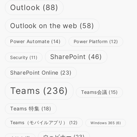
Outlook
(88)
Outlook on the web
(58)
Power Automate
(14)
Power Platform
(12)
SharePoint
(46)
Security
(11)
SharePoint Online
(23)
Teams
(236)
Teams会議
(15)
Teams 特集
(18)
Teams（モバイルアプリ）
(12)
Windows 365
(6)
ウェビナー
(23)