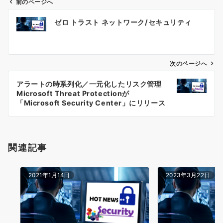
前のページへ
投
ゼロ トラスト ネットワーク/セキュリティ
稿
ナ
ビ
ゲ
次のページへ
ー
アラートの時系列化／一元化したリスク管理
シ
Microsoft Threat Protectionが
ョ
「Microsoft Security Center」にリリース
ン
関連記事
2021年1月14日
2023年3月22日