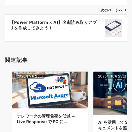
ビ
ゲ
次のページへ
ー
【Power Platform × AI】名刺読み取りアプ
シ
リを作成してみよう！
ョ
ン
関連記事
2020年9月23日
2025年10月23日
テレワークの管理負荷を低減 ～
Live Response で PC に…
AI を活用して Sha
キュメントを整理