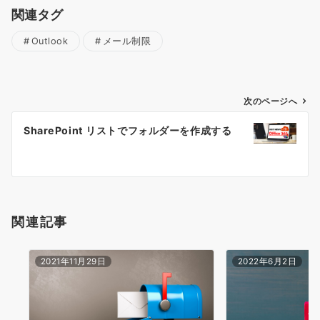
関連タグ
Outlook
メール制限
投
次のページへ
稿
SharePoint リストでフォルダーを作成する
ナ
ビ
ゲ
ー
シ
関連記事
ョ
ン
2021年11月29日
2022年6月2日