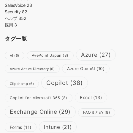
SalesVoice
23
Security
82
ヘルプ
352
採用
3
タグ一覧
Azure
(27)
AvePoint Japan
(8)
AI
(6)
Azure OpenAI
(10)
Azure Active Directory
(6)
Copilot
(38)
Clipchamp
(6)
Excel
(13)
Copilot for Microsoft 365
(8)
Exchange Online
(29)
FAQまとめ
(8)
Intune
(21)
Forms
(11)