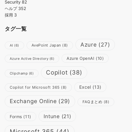
Security
82
ヘルプ
352
採用
3
タグ一覧
Azure
(27)
AvePoint Japan
(8)
AI
(6)
Azure OpenAI
(10)
Azure Active Directory
(6)
Copilot
(38)
Clipchamp
(6)
Excel
(13)
Copilot for Microsoft 365
(8)
Exchange Online
(29)
FAQまとめ
(8)
Intune
(21)
Forms
(11)
Microsoft 365
(44)