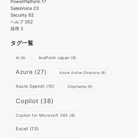
PowerPlatform
17
SalesVoice
23
Security
82
ヘルプ
352
採用
3
タグ一覧
AvePoint Japan
(8)
AI
(6)
Azure
(27)
Azure Active Directory
(6)
Azure OpenAI
(10)
Clipchamp
(6)
Copilot
(38)
Copilot for Microsoft 365
(8)
Excel
(13)