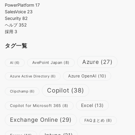
PowerPlatform
17
SalesVoice
23
Security
82
ヘルプ
352
採用
3
タグ一覧
Azure
(27)
AvePoint Japan
(8)
AI
(6)
Azure OpenAI
(10)
Azure Active Directory
(6)
Copilot
(38)
Clipchamp
(6)
Excel
(13)
Copilot for Microsoft 365
(8)
Exchange Online
(29)
FAQまとめ
(8)