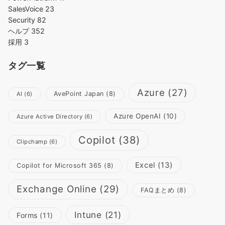
SalesVoice
23
Security
82
ヘルプ
352
採用
3
タグ一覧
Azure
(27)
AvePoint Japan
(8)
AI
(6)
Azure OpenAI
(10)
Azure Active Directory
(6)
Copilot
(38)
Clipchamp
(6)
Excel
(13)
Copilot for Microsoft 365
(8)
Exchange Online
(29)
FAQまとめ
(8)
Intune
(21)
Forms
(11)