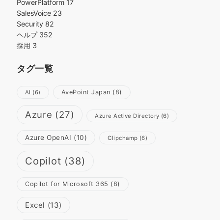
PowerPlatform
17
SalesVoice
23
Security
82
ヘルプ
352
採用
3
タグ一覧
AvePoint Japan
(8)
AI
(6)
Azure
(27)
Azure Active Directory
(6)
Azure OpenAI
(10)
Clipchamp
(6)
Copilot
(38)
Copilot for Microsoft 365
(8)
Excel
(13)