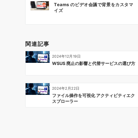
Teams のビデオ会議で背景をカスタマ
稿
イズ
ナ
ビ
ゲ
ー
関連記事
シ
ョ
2024年12月19日
ン
WSUS 廃止の影響と代替サービスの選び方
2024年2月22日
ファイル操作を可視化 アクティビティエク
スプローラー