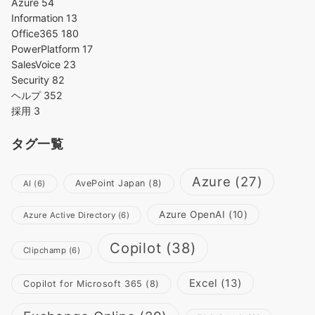
Azure
54
Information
13
Office365
180
PowerPlatform
17
SalesVoice
23
Security
82
ヘルプ
352
採用
3
タグ一覧
Azure
(27)
AvePoint Japan
(8)
AI
(6)
Azure OpenAI
(10)
Azure Active Directory
(6)
Copilot
(38)
Clipchamp
(6)
Excel
(13)
Copilot for Microsoft 365
(8)