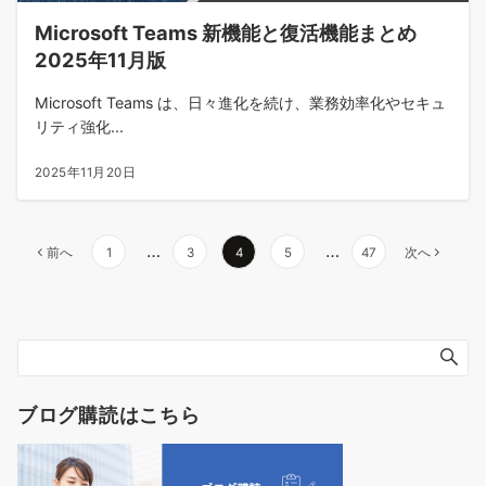
Microsoft Teams 新機能と復活機能まとめ
2025年11月版
Microsoft Teams は、日々進化を続け、業務効率化やセキュ
リティ強化...
2025年11月20日
投
…
…
前へ
1
3
4
5
47
次へ
稿
の
ペ
ー
ジ
送
ブログ購読はこちら
り