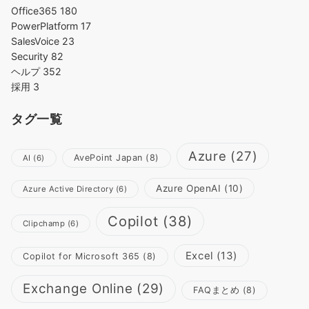
Office365
180
PowerPlatform
17
SalesVoice
23
Security
82
ヘルプ
352
採用
3
タグ一覧
Azure
(27)
AvePoint Japan
(8)
AI
(6)
Azure OpenAI
(10)
Azure Active Directory
(6)
Copilot
(38)
Clipchamp
(6)
Excel
(13)
Copilot for Microsoft 365
(8)
Exchange Online
(29)
FAQまとめ
(8)