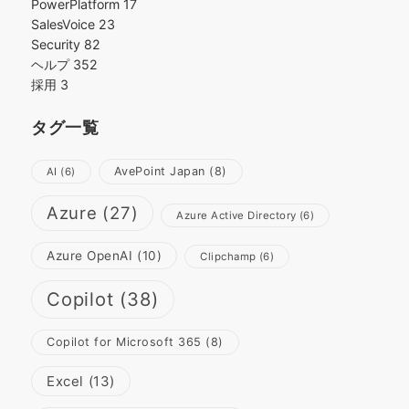
PowerPlatform
17
SalesVoice
23
Security
82
ヘルプ
352
採用
3
タグ一覧
AvePoint Japan
(8)
AI
(6)
Azure
(27)
Azure Active Directory
(6)
Azure OpenAI
(10)
Clipchamp
(6)
Copilot
(38)
Copilot for Microsoft 365
(8)
Excel
(13)