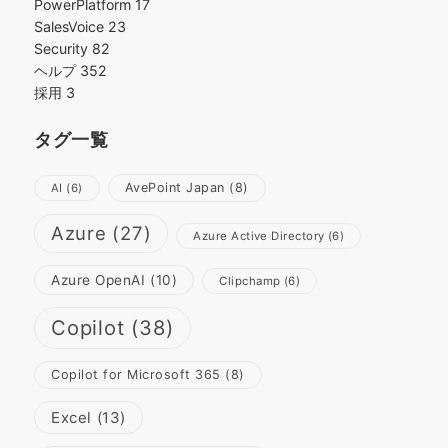
PowerPlatform
17
SalesVoice
23
Security
82
ヘルプ
352
採用
3
タグ一覧
AvePoint Japan
(8)
AI
(6)
Azure
(27)
Azure Active Directory
(6)
Azure OpenAI
(10)
Clipchamp
(6)
Copilot
(38)
Copilot for Microsoft 365
(8)
Excel
(13)