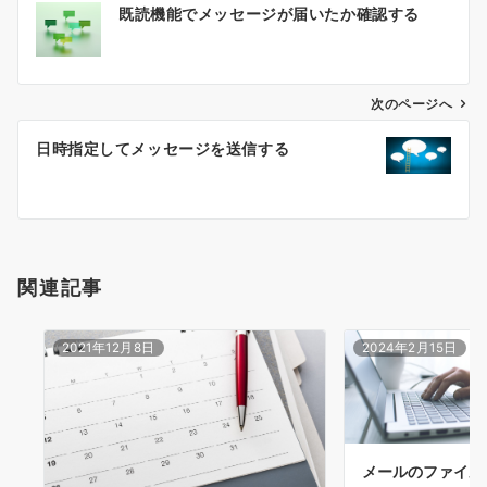
既読機能でメッセージが届いたか確認する
稿
ナ
ビ
ゲ
次のページへ
ー
日時指定してメッセージを送信する
シ
ョ
ン
関連記事
2021年12月8日
2024年2月15日
メールのファイル