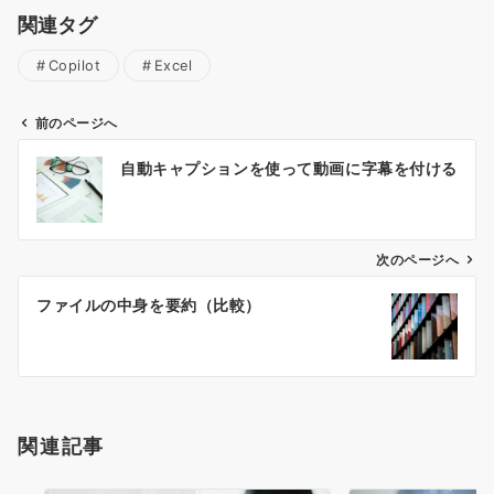
関連タグ
Copilot
Excel
前のページへ
投
自動キャプションを使って動画に字幕を付ける
稿
ナ
ビ
ゲ
次のページへ
ー
ファイルの中身を要約（比較）
シ
ョ
ン
関連記事