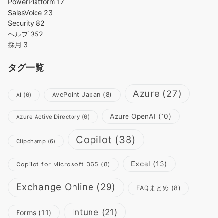
PowerPlatform
17
SalesVoice
23
Security
82
ヘルプ
352
採用
3
タグ一覧
Azure
(27)
AvePoint Japan
(8)
AI
(6)
Azure OpenAI
(10)
Azure Active Directory
(6)
Copilot
(38)
Clipchamp
(6)
Excel
(13)
Copilot for Microsoft 365
(8)
Exchange Online
(29)
FAQまとめ
(8)
Intune
(21)
Forms
(11)