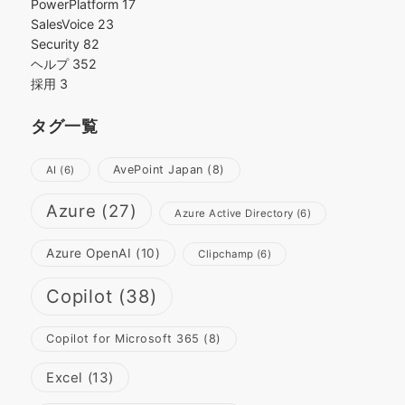
PowerPlatform
17
SalesVoice
23
Security
82
ヘルプ
352
採用
3
タグ一覧
AvePoint Japan
(8)
AI
(6)
Azure
(27)
Azure Active Directory
(6)
Azure OpenAI
(10)
Clipchamp
(6)
Copilot
(38)
Copilot for Microsoft 365
(8)
Excel
(13)