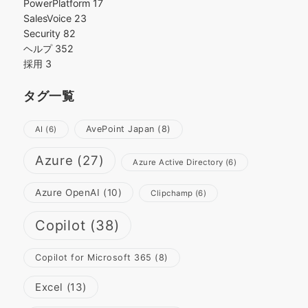
PowerPlatform
17
SalesVoice
23
Security
82
ヘルプ
352
採用
3
タグ一覧
AvePoint Japan
(8)
AI
(6)
Azure
(27)
Azure Active Directory
(6)
Azure OpenAI
(10)
Clipchamp
(6)
Copilot
(38)
Copilot for Microsoft 365
(8)
Excel
(13)