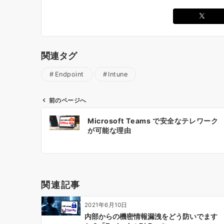
関連タグ
Endpoint
Intune
前のページへ
投
Microsoft Teams で安全なテレワーク
稿
が可能な理由
ナ
ビ
ゲ
ー
関連記事
シ
ョ
2021年6月10日
ン
内部からの機密情報漏洩をどう防いでます