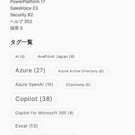
PowerPlatform
17
SalesVoice
23
Security
82
ヘルプ
352
採用
3
タグ一覧
AvePoint Japan
(8)
AI
(6)
Azure
(27)
Azure Active Directory
(6)
Azure OpenAI
(10)
Clipchamp
(6)
Copilot
(38)
Copilot for Microsoft 365
(8)
Excel
(13)