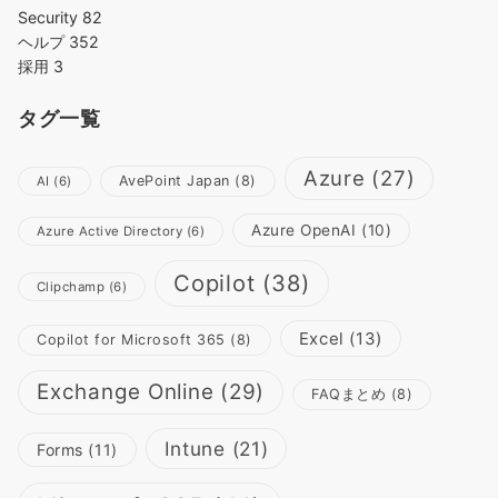
Security
82
ヘルプ
352
採用
3
タグ一覧
Azure
(27)
AvePoint Japan
(8)
AI
(6)
Azure OpenAI
(10)
Azure Active Directory
(6)
Copilot
(38)
Clipchamp
(6)
Excel
(13)
Copilot for Microsoft 365
(8)
Exchange Online
(29)
FAQまとめ
(8)
Intune
(21)
Forms
(11)