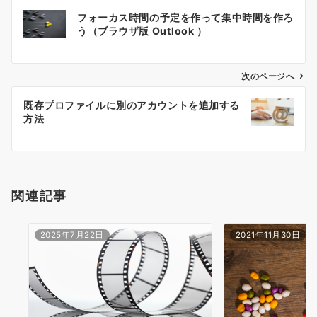
投
フォーカス時間の予定を作って集中時間を作ろ
稿
う（ブラウザ版 Outlook ）
ナ
ビ
ゲ
次のページへ
ー
既存プロファイルに別のアカウントを追加する
シ
方法
ョ
ン
関連記事
2025年7月22日
2021年11月30日