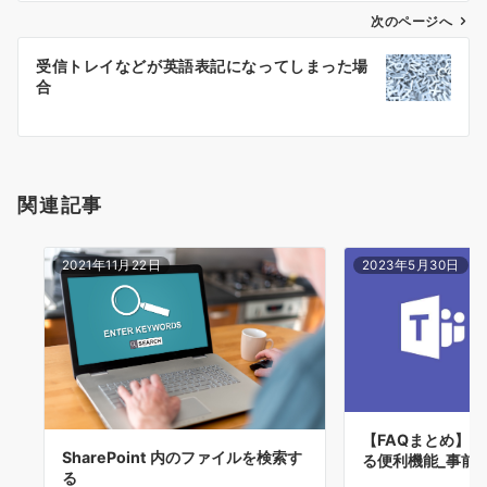
ゲ
次のページへ
ー
受信トレイなどが英語表記になってしまった場
シ
合
ョ
ン
関連記事
2021年11月22日
2023年5月30日
【FAQまとめ】T
SharePoint 内のファイルを検索す
る便利機能_事前
る